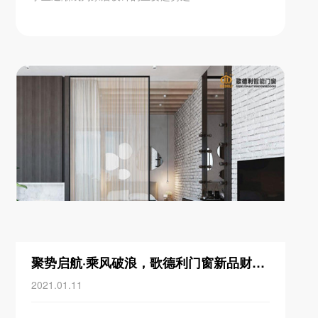
聚势启航·乘风破浪，歌德利门窗新品财富峰会重磅来袭
2021.01.11