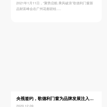
2021年1月11日，“聚势启航·乘风破浪”歌德利门窗新
品财富峰会在广州花都碧桂.....
央视签约，歌德利门窗为品牌发展注入新动力
2020.12.09