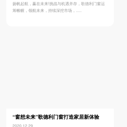
扬帆起航，赢在未来!挑战与机遇并存，歌德利门窗运
筹帷幄，领航未来，持续深挖市场，.....
“窗想未来”歌德利门窗打造家居新体验
2020.12.29