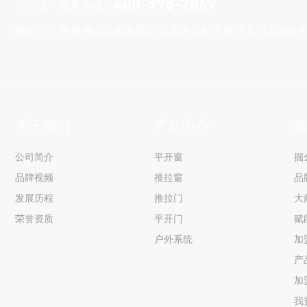
400-998-2867
全国统一服务热线：
地址：广东省佛山市南海区科宝北路与科大路交叉口北500
关于我们
产品中心
公司简介
平开窗
掘
品牌视频
推拉窗
品
发展历程
推拉门
大
荣誉资质
平开门
赋
户外系统
加
产
加
我