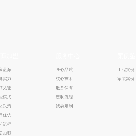
米
招商加盟
服务中心
案例鉴
金蓝海
匠心品质
工程案例
牌实力
核心技术
家装案例
商见证
服务保障
能模式
定制流程
盟政策
我要定制
品优势
盟流程
要加盟