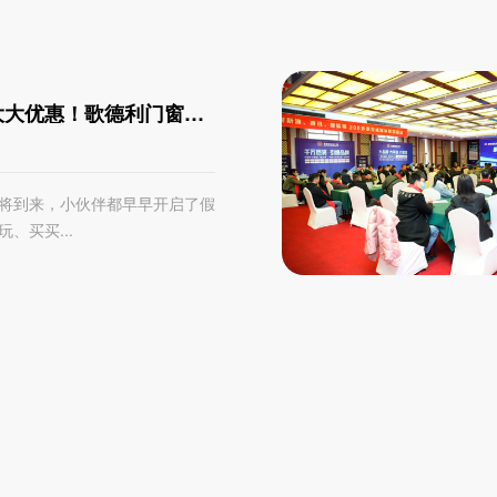
大大优惠！歌德利门窗全
起放价！
将到来，小伙伴都早早开启了假
、买买...