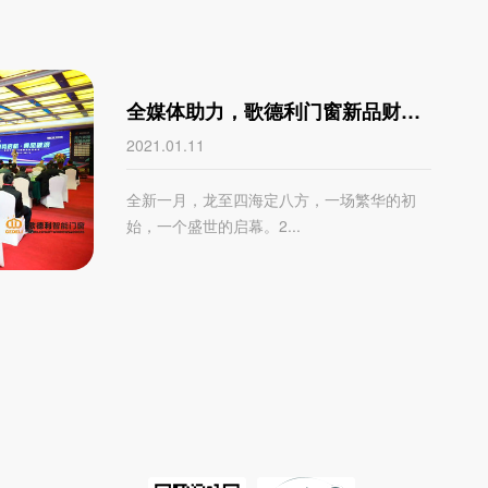
全媒体助力，歌德利门窗新品财富
峰会 发力品牌新渠道
2021.01.11
全新一月，龙至四海定八方，一场繁华的初
始，一个盛世的启幕。2...